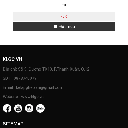
tủ
70 đ
Đặt mua
KLGC.VN
Địa chỉ: Số 9, Đường TX13, P.Thạnh Xuân, Q.12
SDT : 0878740079
Email : kelapghep.vn@gmail.com
Website : www.klgc.vn
SITEMAP